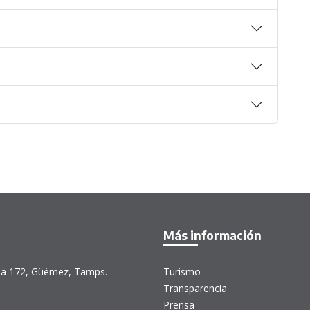
Más información
illa 172, Güémez, Tamps.
Turismo
Transparencia
Prensa