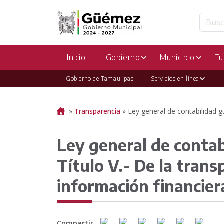
Inicio
Gobierno
Municipio
Tu
Gobierno de Tamaulipas
Servicios en línea
Portada
»
Transparencia
»
Ley general de contabilidad gu
Ley general de conta
Título V.- De la trans
información financier
Compartir